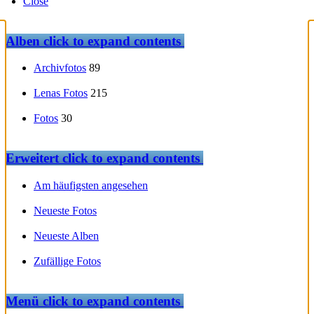
Close
Alben
click to expand contents
Archivfotos
89
Lenas Fotos
215
Fotos
30
Erweitert
click to expand contents
Am häufigsten angesehen
Neueste Fotos
Neueste Alben
Zufällige Fotos
Menü
click to expand contents