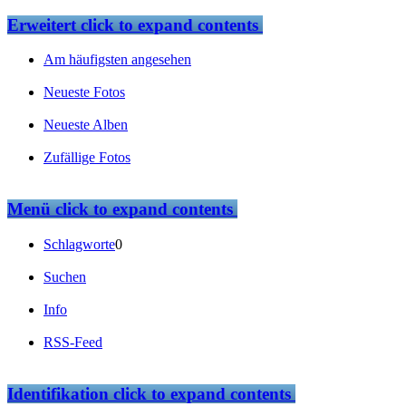
Erweitert
click to expand contents
Am häufigsten angesehen
Neueste Fotos
Neueste Alben
Zufällige Fotos
Menü
click to expand contents
Schlagworte
0
Suchen
Info
RSS-Feed
Identifikation
click to expand contents