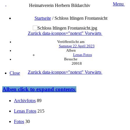
Menu
Heimatverein Herbern Bildarchiv
Startseite
/
Schloss Itlingen Frontansicht
Zurück
data-iconpos="notext"
Vorwärts
Veröffentlicht am
Samstag 22 April 2023
Alben
Lenas Fotos
Besuche
20918
Zurück
data-iconpos="notext"
Vorwärts
Close
Alben
click to expand contents
Archivfotos
89
Lenas Fotos
215
Fotos
30