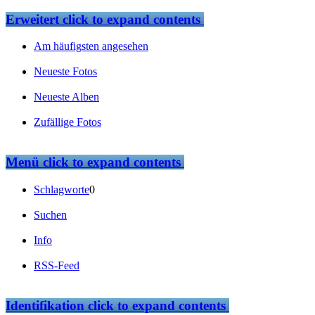
Erweitert
click to expand contents
Am häufigsten angesehen
Neueste Fotos
Neueste Alben
Zufällige Fotos
Menü
click to expand contents
Schlagworte
0
Suchen
Info
RSS-Feed
Identifikation
click to expand contents