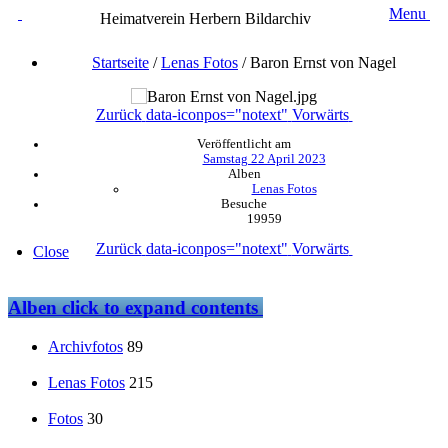
Menu
Heimatverein Herbern Bildarchiv
Startseite
/
Lenas Fotos
/
Baron Ernst von Nagel
Zurück
data-iconpos="notext"
Vorwärts
Veröffentlicht am
Samstag 22 April 2023
Alben
Lenas Fotos
Besuche
19959
Zurück
data-iconpos="notext"
Vorwärts
Close
Alben
click to expand contents
Archivfotos
89
Lenas Fotos
215
Fotos
30