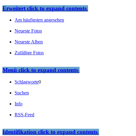
Erweitert
click to expand contents
Am häufigsten angesehen
Neueste Fotos
Neueste Alben
Zufällige Fotos
Menü
click to expand contents
Schlagworte
0
Suchen
Info
RSS-Feed
Identifikation
click to expand contents