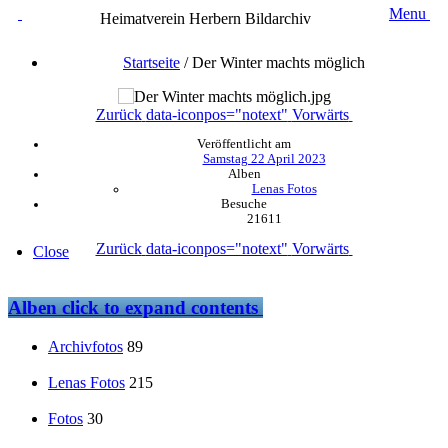
Menu
Heimatverein Herbern Bildarchiv
Startseite
/
Der Winter machts möglich
Zurück
data-iconpos="notext"
Vorwärts
Veröffentlicht am
Samstag 22 April 2023
Alben
Lenas Fotos
Besuche
21611
Zurück
data-iconpos="notext"
Vorwärts
Close
Alben
click to expand contents
Archivfotos
89
Lenas Fotos
215
Fotos
30